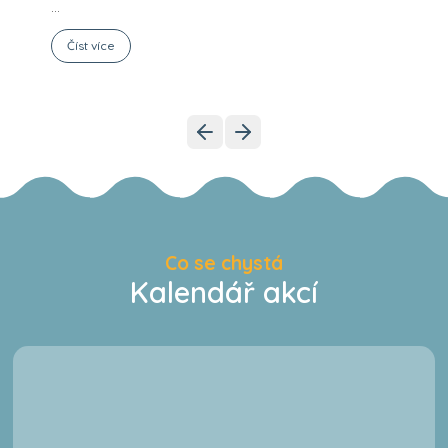
...
Číst více
Co se chystá
Kalendář akcí