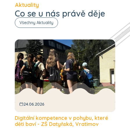
Aktuality
Co se u nás právě děje
Všechny Aktuality
24.06.2026
k
Digitální kompetence v pohybu, které
P
děti baví - ZŠ Datyňská, Vratimov
2